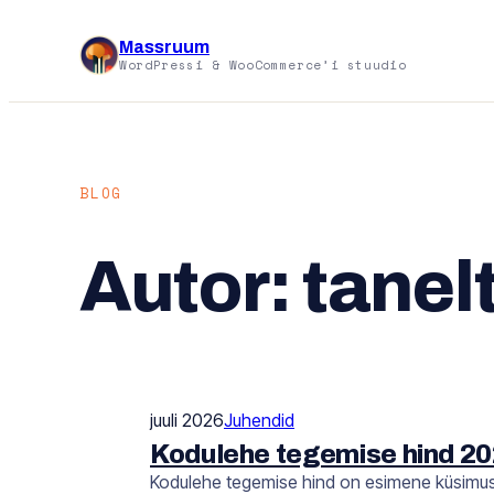
Liigu
sisu
Massruum
WordPressi & WooCommerce’i stuudio
juurde
BLOG
Autor:
tane
juuli 2026
Juhendid
Kodulehe tegemise hind 202
Kodulehe tegemise hind on esimene küsimus, m