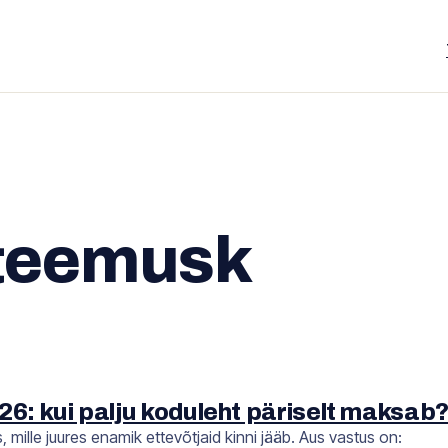
lteemusk
6: kui palju koduleht päriselt maksab
ille juures enamik ettevõtjaid kinni jääb. Aus vastus on: