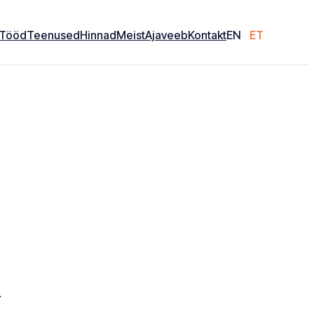
Tööd
Teenused
Hinnad
Meist
Ajaveeb
Kontakt
EN
ET
?