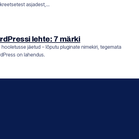
onkreetsetest asjadest,…
dPressi lehte: 7 märki
n hooletusse jäetud – lõputu pluginate nimekiri, tegemata
rdPress on lahendus.