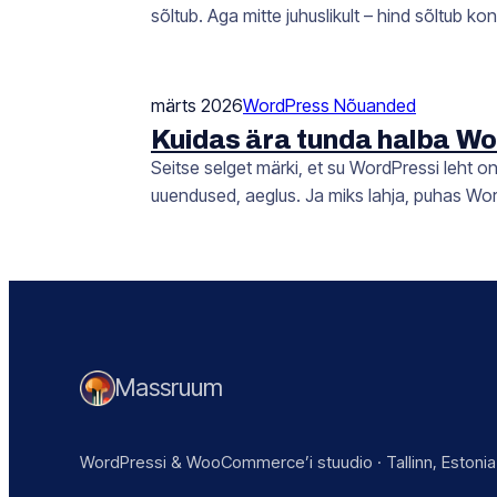
sõltub. Aga mitte juhuslikult – hind sõltub k
märts 2026
WordPress Nõuanded
Kuidas ära tunda halba Wor
Seitse selget märki, et su WordPressi leht o
uuendused, aeglus. Ja miks lahja, puhas Wo
Massruum
WordPressi & WooCommerce’i stuudio · Tallinn, Estonia